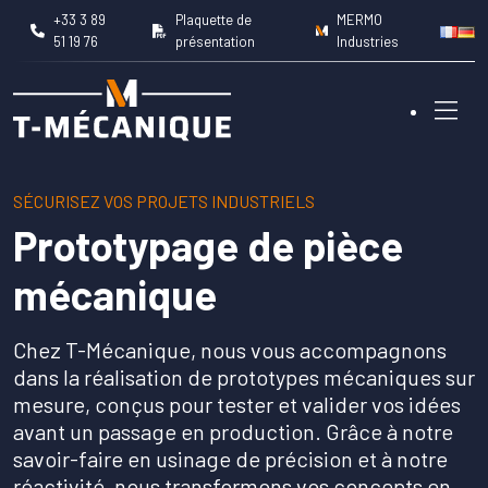
+33 3 89
Plaquette de
MERMO
51 19 76
présentation
Industries
SÉCURISEZ VOS PROJETS INDUSTRIELS
Nos métiers
Prototypage de pièce
mécanique
Capacités machines
Chez T-Mécanique, nous vous accompagnons
Domaines d’intervention
dans la réalisation de prototypes mécaniques sur
mesure, conçus pour tester et valider vos idées
avant un passage en production. Grâce à notre
Réalisations
savoir-faire en usinage de précision et à notre
réactivité, nous transformons vos concepts en