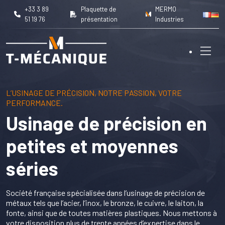
+33 3 89
Plaquette de
MERMO
51 19 76
présentation
Industries
L’USINAGE DE PRÉCISION, NOTRE PASSION, VOTRE
PERFORMANCE.
Nos métiers
Usinage de précision en
Capacités machines
petites et moyennes
séries
Domaines d’intervention
Société française spécialisée dans l’usinage de précision de
Réalisations
métaux tels que l’acier, l’inox, le bronze, le cuivre, le laiton, la
fonte, ainsi que de toutes matières plastiques. Nous mettons à
votre disposition plus de trente années d’expertise dans le