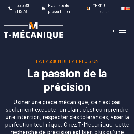
+33 3 89
Plaquette de
MERMO
51 19 76
présentation
Industries
LA PASSION DE LA PRÉCISION
Nos métiers
La passion de la
Capacités machines
précision
Domaines d’intervention
Usiner une pièce mécanique, ce n’est pas
seulement exécuter un plan : c’est comprendre
une intention, respecter des tolérances, viser la
Réalisations
perfection technique. Chez T-Mécanique, cette
recherche de précision est bien plus qu’une