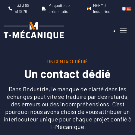
+33 3 89
Plaquette de
MERMO
51 19 76
présentation
Industries
UN CONTACT DÉDIÉ
Nos métiers
Un contact dédié
Capacités machines
Dans l’industrie, le manque de clarté dans les
échanges peut vite se traduire par des retards,
Domaines d’intervention
des erreurs ou des incompréhensions. C’est
pourquoi nous avons choisi de vous attribuer un
interlocuteur unique pour chaque projet confié à
Réalisations
T-Mécanique.